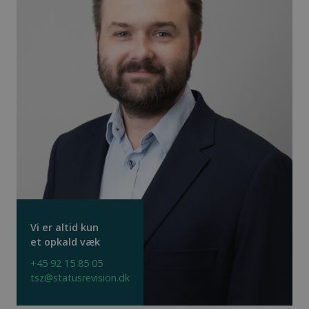
Vi er altid kun
et opkald væk
+45 92 15 85 05
tsz@statusrevision.dk