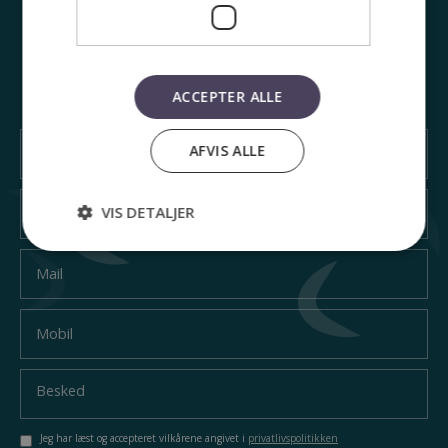
Har du brug for konkret rådgivning, er du velkommen til at
benytte denne formular til at kontakte os. Vi ser frem til at
modtage din henvendelse, og vi vil svare dig inden for den
ACCEPTER ALLE
kommende arbejdsdag.
AFVIS ALLE
VIS DETALJER
Jeg har læst og accepteret vilkårene angivet i
privatlivspolitikken