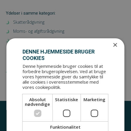
Ydelser i samme kategori:
Skatterådgivning
Moms- og afgiftsrådgivning
Iværksætteri
×
DENNE HJEMMESIDE BRUGER
COOKIES
Denne hjemmeside bruger cookies til at
forbedre brugeroplevelsen. Ved at bruge
Tilbage til rådgivning
vores hjemmeside giver du samtykke til
alle cookies i overensstemmelse med
vores cookiepolitik.
Absolut
Statistiske
Marketing
nødvendige
Hvad kan vi hjælpe dig med?
Funktionalitet